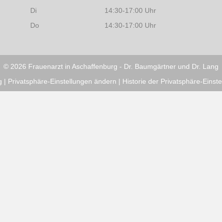
Di
14:30-17:00 Uhr
Do
14:30-17:00 Uhr
© 2026 Frauenarzt in Aschaffenburg - Dr. Baumgärtner und Dr. Lang
g
|
Privatsphäre-Einstellungen ändern
|
Historie der Privatsphäre-Einst